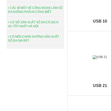
CÁC BÍ MẬT VỀ CÔNG ĐOẠN LÀM SỔ
DA KHÔNG PHẢI AI CŨNG BIẾT
USB 10
CƠ SỞ SẢN XUẤT SỔ DA CÓ DỊCH
VỤ TỐT NHẤT HÀ NỘI
CÓ NÊN CHỌN XƯỞNG SẢN XUẤT
SỔ DA GIÁ RẺ?
USB 21