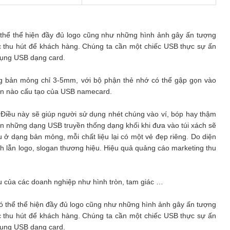
ó thể thể hiện đầy đủ logo cũng như những hình ảnh gây ấn tượng
c thu hút để khách hàng. Chúng ta cần một chiếc USB thực sự ấn
 dụng USB dạng card.
ng bản mỏng chỉ 3-5mm, với bộ phận thẻ nhớ có thể gập gọn vào
hần nào cấu tạo của USB namecard.
Điều này sẽ giúp người sử dụng nhét chúng vào ví, bóp hay thậm
n những dạng USB truyền thống dạng khối khi đưa vào túi xách sẽ
u ở dạng bản mỏng, mỗi chất liệu lại có một vẻ đẹp riêng. Do diện
nh lẫn logo, slogan thương hiệu. Hiệu quả quảng cáo marketing thu
u của các doanh nghiệp như hình tròn, tam giác …
có thể thể hiện đầy đủ logo cũng như những hình ảnh gây ấn tượng
c thu hút để khách hàng. Chúng ta cần một chiếc USB thực sự ấn
 dụng USB dạng card.