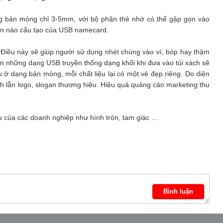
ng bản mỏng chỉ 3-5mm, với bộ phận thẻ nhớ có thể gập gọn vào
hần nào cấu tạo của USB namecard.
Điều này sẽ giúp người sử dụng nhét chúng vào ví, bóp hay thậm
n những dạng USB truyền thống dạng khối khi đưa vào túi xách sẽ
u ở dạng bản mỏng, mỗi chất liệu lại có một vẻ đẹp riêng. Do diện
nh lẫn logo, slogan thương hiệu. Hiệu quả quảng cáo marketing thu
u của các doanh nghiệp như hình tròn, tam giác …
Bình luận