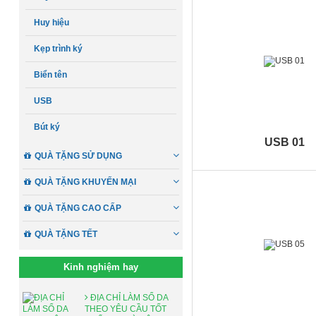
Huy hiệu
Kẹp trình ký
Biển tên
USB
Bút ký
USB 01
QUÀ TẶNG SỬ DỤNG
QUÀ TẶNG KHUYẾN MẠI
QUÀ TẶNG CAO CẤP
QUÀ TẶNG TẾT
Kinh nghiệm hay
ĐỊA CHỈ LÀM SỔ DA
THEO YÊU CẦU TỐT