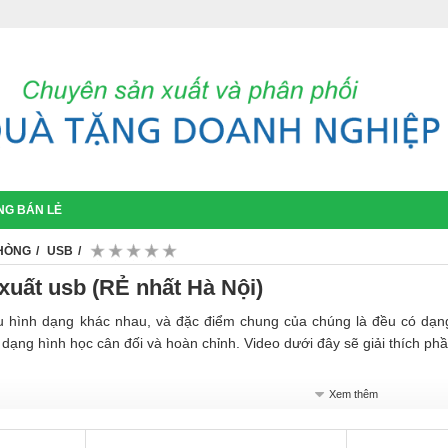
NG BÁN LẺ
HÒNG
USB
1
2
3
4
5
xuất usb (RẺ nhất Hà Nội)
u hình dạng khác nhau, và đặc điểm chung của chúng là đều có dạ
 dạng hình học cân đối và hoàn chỉnh. Video dưới đây sẽ giải thích p
Xem thêm