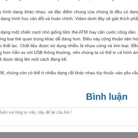
u hình dạng khác nhau, và đặc điểm chung của chúng là đều có dạ
 dạng hình học cân đối và hoàn chỉnh. Video dưới đây sẽ giải thích p
dạng một chiếc card nhỏ giống tấm thẻ ATM hay căn cước công dân. 
g loại thẻ quan trọng khác dễ dàng hơn. Điều này cũng thuận tiện hơ
 thất lạc. Chất liệu được sử dụng nhiều là nhựa cứng và kim loại. Đề
ng hơn hẳn so với USB thông thường, nên chúng ta có thể in cả hình ả
ẽ được tăng lên một cách đáng kể.
, chúng còn có thể ở nhiều dạng rất khác nhau tùy thuộc vào yêu cầ
Bình luận