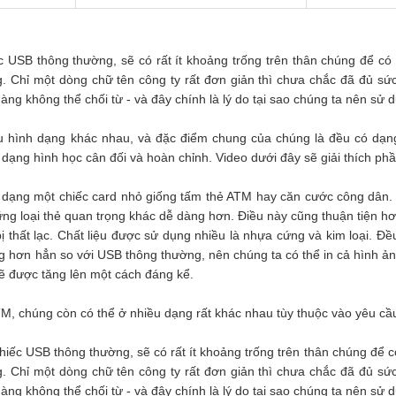
c USB thông thường, sẽ có rất ít khoảng trống trên thân chúng để c
. Chỉ một dòng chữ tên công ty rất đơn giản thì chưa chắc đã đủ sứ
àng không thể chối từ - và đây chính là lý do tại sao chúng ta nên sử
u hình dạng khác nhau, và đặc điểm chung của chúng là đều có dạ
 dạng hình học cân đối và hoàn chỉnh. Video dưới đây sẽ giải thích p
dạng một chiếc card nhỏ giống tấm thẻ ATM hay căn cước công dân. 
g loại thẻ quan trọng khác dễ dàng hơn. Điều này cũng thuận tiện hơ
 thất lạc. Chất liệu được sử dụng nhiều là nhựa cứng và kim loại. Đề
ng hơn hẳn so với USB thông thường, nên chúng ta có thể in cả hình ả
ẽ được tăng lên một cách đáng kể.
, chúng còn có thể ở nhiều dạng rất khác nhau tùy thuộc vào yêu cầ
iếc USB thông thường, sẽ có rất ít khoảng trống trên thân chúng để 
. Chỉ một dòng chữ tên công ty rất đơn giản thì chưa chắc đã đủ sứ
àng không thể chối từ - và đây chính là lý do tại sao chúng ta nên sử