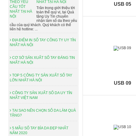
NHẤT TẠI HÀ NỘI
USB 05
Trân trọng giới thiệu tới
toàn thể quý vị, tại Quà
tặng Uy Tín chuyên
nhận làm sổ da theo yêu
cầu của quý khách. Quý khách có thể
liên hệ hotline: ...
ĐỊA ĐIỂM IN SỔ TAY CÔNG TY UY TÍN
NHẤT HÀ NỘI
CƠ SỞ SẢN XUẤT SỔ TAY ĐÁNG TIN
NHẤT HÀ NỘI
TOP 5 CÔNG TY SẢN XUẤT SỔ TAY
LỚN NHẤT HÀ NỘI
USB 09
CÔNG TY SẢN XUẤT SỔ DA UY TÍN
NHẤT VIỆT NAM
TẠI SAO NÊN CHỌN SỔ DA LÀM QUÀ
TẶNG?
5 MẪU SỔ TAY BÌA DA ĐẸP NHẤT
NĂM 2020