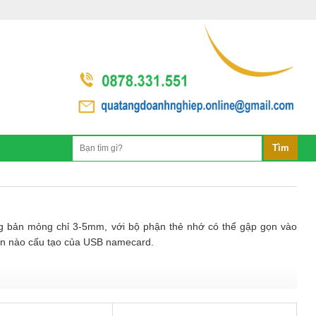
ng bản mỏng chỉ 3-5mm, với bộ phận thẻ nhớ có thể gập gọn vào
hần nào cấu tạo của USB namecard.