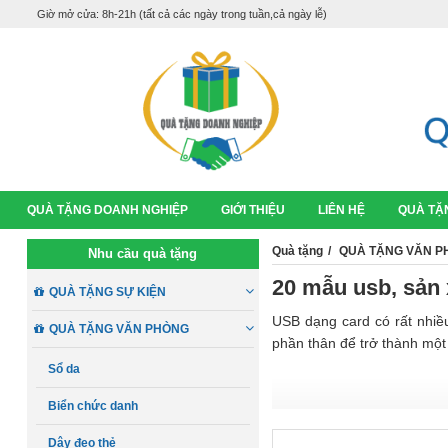
Giờ mở cửa: 8h-21h (tất cả các ngày trong tuần,cả ngày lễ)
QUÀ TẶNG DOANH NGHIỆP
GIỚI THIỆU
LIÊN HỆ
QUÀ TẶ
Quà tặng
QUÀ TẶNG VĂN P
Nhu cầu quà tặng
20 mẫu usb, sản 
QUÀ TẶNG SỰ KIỆN
USB dạng card có rất nhiề
QUÀ TẶNG VĂN PHÒNG
phần thân để trở thành một
Sổ da
Biển chức danh
Dây đeo thẻ