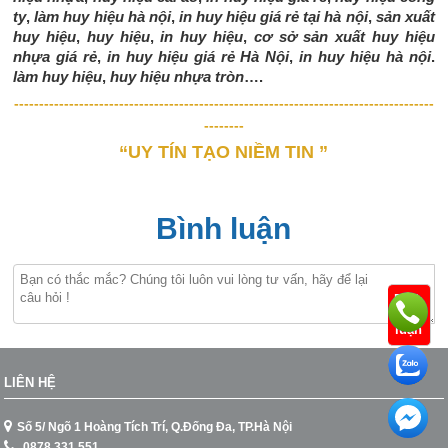
ty
,
làm huy hiệu hà nội
,
in huy hiệu giá rẻ tại hà nội
,
sản xuất
huy hiệu
,
huy hiệu
,
in huy hiệu
,
cơ sở sản xuất huy hiệu
nhựa giá rẻ
,
in huy hiệu giá rẻ Hà Nội
,
in huy hiệu hà nội
.
làm huy hiệu
,
huy hiệu nhựa tròn
….
------------------------------------------------------------------------------------
--------
“UY TÍN TẠO NIỀM TIN ”
Bình luận
Bình
luận
LIÊN HỆ
Số 5/ Ngõ 1 Hoàng Tích Trí, Q.Đống Đa, TP.Hà Nội
0878.331.551