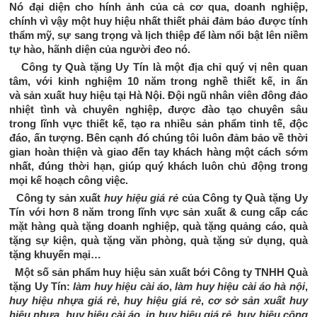
Nó đại diện cho hính ảnh của cả cơ qua, doanh nghiệp,
chính vì vậy một huy hiệu nhất thiết phải đảm bảo được tính
thẩm mỹ, sự sang trọng và lịch thiệp để làm nổi bật lên niềm
tự hào, hãnh diện của người đeo nó.
Công ty Quà tặng Uy Tín là một địa chỉ quý vị nên quan
tâm, với kinh nghiệm
10 năm
trong nghề thiết kế, in ấn
và
sản xuất huy hiệu
tại Hà Nội. Đội ngũ nhân viên đông đảo
nhiệt tình và chuyên nghiệp, được đào tạo chuyên sâu
trong lĩnh vực thiết kế, tạo ra nhiều sản phẩm tinh tế, độc
đáo, ấn tượng. Bên cạnh đó chúng tôi luôn đảm bảo về thời
gian hoàn thiện và giao đến tay khách hàng một cách sớm
nhất, đúng thời hạn, giúp quý khách luôn chủ động trong
mọi kế hoạch công việc.
Công ty sản xuất
huy hiệu giá rẻ
của
Công ty Quà tặng Uy
Tín
với hơn 8 năm trong lĩnh vực sản xuất & cung cấp các
mặt hàng quà tặng doanh nghiệp, quà tặng quảng cáo, quà
tặng sự kiện, quà tặng văn phòng, quà tặng sử dụng, quà
tặng khuyến mại…
Một số sản phẩm
huy hiệu
sản xuất bới
Công ty TNHH Quà
tặng Uy Tín:
làm huy hiệu cài áo
,
làm huy hiệu cài áo hà nội
,
huy hiệu nhựa giá rẻ
,
huy hiệu giá rẻ
,
cơ sở sản xuất huy
hiệu nhựa
,
huy hiệu cài áo
,
in huy hiệu giá rẻ
,
huy hiệu công