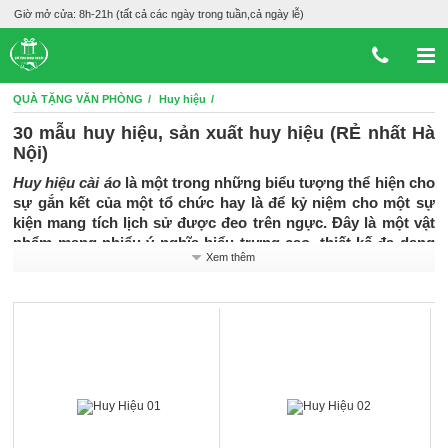
Giờ mở cửa: 8h-21h (tất cả các ngày trong tuần,cả ngày lễ)
QUÀ TẶNG VĂN PHÒNG
Huy hiệu
30 mẫu huy hiệu, sản xuất huy hiệu (RẺ nhất Hà
Nội)
Huy hiệu cài áo
là một trong những biểu tượng thể hiện cho
sự gắn kết của một tổ chức hay là để kỷ niệm cho một sự
kiện mang tích lịch sử được đeo trên ngực. Đây là một vật
phẩm mang nhiểu ý nghĩa biểu trưng cao, thiết kế đa dạng
Xem thêm
riêng cho từng cơ quan, đoàn thể. Có thể nói, huy hiệu như
là một hình ảnh thu nhỏ mang tính nhận diện thương hiệu
cáo…In huy hiệu, huy hiệu, sản xuất huy hiệu, in huy hiệu
theo yêu cầu, in huy hiệu cài áo.