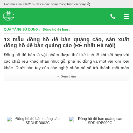
Giờ mở cửa: 8h-21h (tất cả các ngày trong tuần,cả ngày lễ)
QUÀ TẶNG SỬ DỤNG
Đồng hồ để bàn
13 mẫu đồng hồ để bàn quảng cáo, sản xuất
đồng hồ để bàn quảng cáo (RẺ nhất Hà Nội)
Đồng hồ đê bàn là vật phẩm được thiết kế tinh tế khi kết hợp với
các chất liệu khác nhau như: gỗ, pha lê, đồng và một vài kim loại
khác. Dưới bàn tay của các nghệ nhân nó sẽ trở thành một món
quà thể hiện sự tinh tế, sang trọng, thương hiệu cá nhân và đẳng
Xem thêm
cấp trước các đối tác doanh nghiệp của mình.
Sản phẩm đồng hồ để bàn thích hợp với mọi khôn gian bày trí
trong phòng làm việc