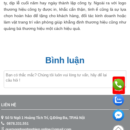
ty, dịp lễ cuối năm hay ngày thành lập công ty. Ngoài ra với logo
thương hiệu công ty được in, khắc cẩn thận, tinh ế cũng là sự lựa
chọn hoàn hảo để tặng cho khách hàng, đối tác kinh doanh hoặc
làm vật trang trí văn phòng giúp khẳng định thương hiệu cũng như
quảng bá thương hiệu một cách hiệu quả.
Bình luận
Bình
luận
LIÊN HỆ
Số 5/ Ngõ 1 Hoàng Tích Trí, Q.Đống Đa, TP.Hà Nội
0878.331.551
quatangdoanhnghiep.online@gmail.com