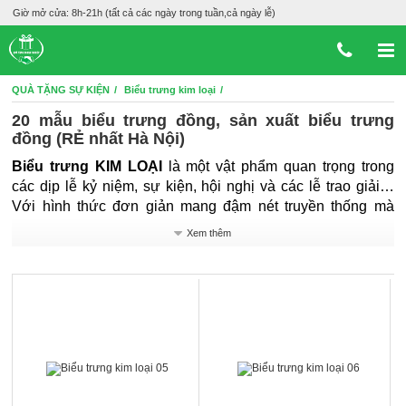
Giờ mở cửa: 8h-21h (tất cả các ngày trong tuần,cả ngày lễ)
QUÀ TẶNG SỰ KIỆN
Biểu trưng kim loại
20 mẫu biểu trưng đồng, sản xuất biểu trưng
đồng (RẺ nhất Hà Nội)
Biểu trưng KIM LOẠI
là một vật phẩm quan trọng trong
các dịp lễ kỷ niệm, sự kiện, hội nghị và các lễ trao giải…
Với hình thức đơn giản mang đậm nét truyền thống mà
không kém phần , chúng vừa được dùng làm quà biếu, quà
Xem thêm
lưu niệm vừa có tác dụng truyền tải những thông tin của
doanh nghiệp đến đối tác một cách hiệu quả...