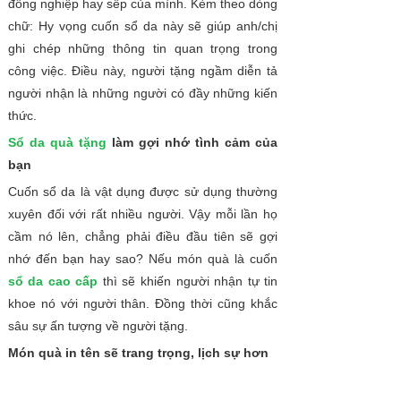
đồng nghiệp hay sếp của mình. Kèm theo dòng
chữ: Hy vọng cuốn sổ da này sẽ giúp anh/chị
ghi chép những thông tin quan trọng trong
công việc. Điều này, người tặng ngầm diễn tả
người nhận là những người có đầy những kiến
thức.
Sổ da quà tặng
làm gợi nhớ tình cảm của
bạn
Cuốn sổ da là vật dụng được sử dụng thường
xuyên đối với rất nhiều người. Vậy mỗi lần họ
cầm nó lên, chẳng phải điều đầu tiên sẽ gợi
nhớ đến bạn hay sao? Nếu món quà là cuốn
sổ da cao cấp
thì sẽ khiến người nhận tự tin
khoe nó với người thân. Đồng thời cũng khắc
sâu sự ấn tượng về người tặng.
Món quà in tên sẽ trang trọng, lịch sự hơn