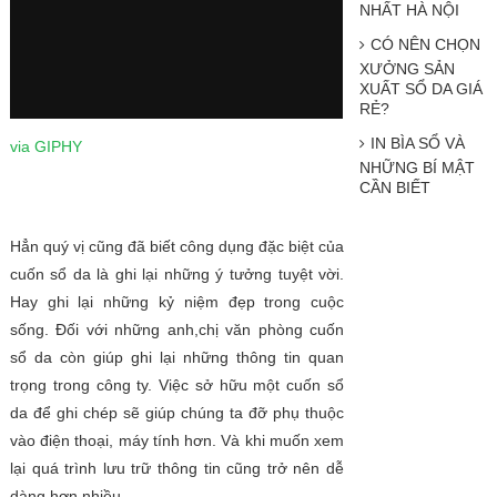
NHẤT HÀ NỘI
CÓ NÊN CHỌN
XƯỞNG SẢN
XUẤT SỔ DA GIÁ
RẺ?
IN BÌA SỔ VÀ
via GIPHY
NHỮNG BÍ MẬT
CẦN BIẾT
Hẳn quý vị cũng đã biết công dụng đặc biệt của
cuốn sổ da là ghi lại những ý tưởng tuyệt vời.
Hay ghi lại những kỷ niệm đẹp trong cuộc
sống. Đối với những anh,chị văn phòng cuốn
sổ da còn giúp ghi lại những thông tin quan
trọng trong công ty. Việc sở hữu một cuốn sổ
da để ghi chép sẽ giúp chúng ta đỡ phụ thuộc
vào điện thoại, máy tính hơn. Và khi muốn xem
lại quá trình lưu trữ thông tin cũng trở nên dễ
dàng hơn nhiều.