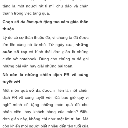
tặng là một người rất tỉ mỉ, chu đáo và chân
thành trong việc tặng quà.
Chọn
sổ da làm quà tặng
tạo cảm giác thân
thuộc
Lý do có sự thân thuộc đó, vì chúng ta đã được
lớn lên cùng nó từ nhỏ. Từ ngày xưa,
những
cuốn sổ tay
có hình thái đơn giản là những
cuốn vở notebook. Dùng cho chúng ta để ghi
những bài văn hay giải những bài toán.
Nó còn là những chiến dịch PR vô cùng
tuyệt vời
Một món quà
sổ da
được in tên là một chiến
dịch PR vô cùng tuyệt vời. Đã bao giờ quý vị
nghĩ mình sẽ tặng những món quà đó cho
nhân viên, hay khách hàng của mình? Điều
đơn giản này, không chỉ như một lời tri ân. Mà
còn khiến mọi người biết nhiều đến tên tuổi của