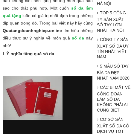
đầu không biết nên tặng những món quà nào
HÀ NỘI
sao cho thật phù hợp. Một cuốn
sổ da làm
TOP 5 CÔNG
quà tặng
luôn có giá trị nhất định trong những
TY SẢN XUẤT
dịp quan trọng đó. Trong bài viết này hãy cùng
SỔ TAY LỚN
NHẤT HÀ NỘI
Quatangdoanhnghiep.online
tìm hiểu những
điều thực sự ý nghĩa về món quà
sổ da
này
CÔNG TY SẢN
nhé!
XUẤT SỔ DA UY
TÍN NHẤT VIỆT
I.
Ý nghĩa tặng quà sổ da
NAM
5 MẪU SỔ TAY
BÌA DA ĐẸP
NHẤT NĂM 2020
CÁC BÍ MẬT VỀ
CÔNG ĐOẠN
LÀM SỔ DA
KHÔNG PHẢI AI
CŨNG BIẾT
CƠ SỞ SẢN
XUẤT SỔ DA CÓ
DỊCH VỤ TỐT