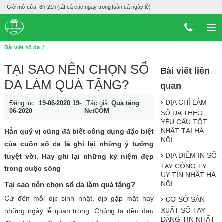
Giờ mở cửa: 8h-21h (tất cả các ngày trong tuần,cả ngày lễ)
Bài viết số da
TẠI SAO NÊN CHỌN SỔ
Bài viết liên
DA LÀM QUÀ TẶNG?
quan
ĐỊA CHỈ LÀM
Đăng lúc:
19-06-2020
19-
Tác giả:
Quà tặng
06-2020
NetCOM
SỔ DA THEO
YÊU CẦU TỐT
NHẤT TẠI HÀ
Hẳn quý vị cũng đã biết công dụng đặc biệt
NỘI
của cuốn sổ da là ghi lại những ý tưởng
ĐỊA ĐIỂM IN SỔ
tuyệt vời. Hay ghi lại những kỷ niệm đẹp
TAY CÔNG TY
trong cuộc sống
UY TÍN NHẤT HÀ
NỘI
Tại sao nên chọn
sổ da làm quà tặng
?
Cứ đến mỗi dịp sinh nhật, dịp gặp mặt hay
CƠ SỞ SẢN
XUẤT SỔ TAY
những ngày lễ quan trọng. Chúng ta đều đau
ĐÁNG TIN NHẤT