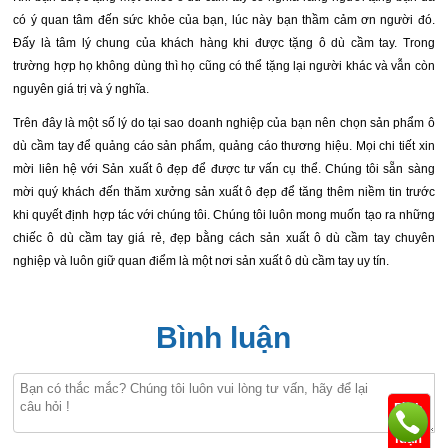
có ý quan tâm đến sức khỏe của bạn, lúc này bạn thầm cảm ơn người đó.
Đấy là tâm lý chung của khách hàng khi được tặng ô dù cầm tay. Trong
trường hợp họ không dùng thì họ cũng có thể tặng lại người khác và vẫn còn
nguyên giá trị và ý nghĩa.
Trên đây là một số lý do tại sao doanh nghiệp của bạn nên chọn sản phẩm
ô
dù cầm tay
để quảng cáo sản phẩm,
quảng cáo thương hiệu
. Mọi chi tiết xin
mời liên hệ với
Sản xuất ô đẹp
để được tư vấn cụ thể. Chúng tôi sẵn sàng
mời quý khách đến
thăm xưởng
sản xuất ô đẹp
để tăng thêm niềm tin trước
khi quyết định hợp tác với chúng tôi. Chúng tôi luôn mong muốn tạo ra những
chiếc
ô dù cầm tay giá rẻ
, đẹp bằng cách
sản xuất ô dù cầm tay chuyên
nghiệp
và luôn giữ quan điểm là một nơi
sản xuất ô dù cầm tay uy tín.
Bình luận
Bình
luận