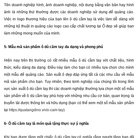
Tên doanh nghiệp hình, ảnh doanh nghiệp, nội dung bằng văn bản hay hình
ảnh là những thứ thường được các doanh nghiệp sử dụng để quảng cáo.
Việc
in logo
thương hiệu của bạn lên ô dù cầm tay là việc làm dễ dàng với
những kỹ thuật in quảng cáo logo cao cấp chất lượng tại
Ô đẹp
sẽ giúp bạn
làm những mong muốn của mình.
5- Mẫu mã sản phẩm
ô dù cầm tay
đa dạng và phong phú
Hiện nay trên thị trường có rất nhiều mẫu
ô dù cầm tay
với chất liệu, hình
thức, kiểu dáng đa dạng. Điều này làm cho bạn có nhiều lựa chọn cho mình
một mẫu để quảng cáo. Sản xuất ô đẹp đáp ứng tất cả các nhu cầu về mẫu
mã sản phẩm cho bạn. Tuy nhiên, theo kinh nghiệp của chúng tôi trong lĩnh
vực sản xuất ô dù cầm tay thì các doanh nghiệp thường lựa chọn một số mẫu
sản phẩm về ô dù cầm tay phù hợp với những nhu cầu cơ bản, quan trọng là
truyền tải được thông tin và hữu dụng (bạn có thể xem một
số mẫu sản phẩm
tại
https://quatangdino.vn/o-cam-tay).
6-
Ô dù cầm tay
là món quà tặng thực sự ý nghĩa
Khi bạn được tặng một chiếc ô dù cầm tay có nghĩa rằng người tặng bạn đã