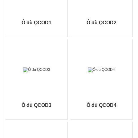
sự thành công của một doanh nghiệp trong chiến lược Truyền
thông PR (Public Relation). Có rất nhiều cách để PR thương
hiệu như: thông qua màu sắc, thông qua chính chất lượng sản
Ô dù QCOD1
Ô dù QCOD2
phẩm, chất lượng dịch vụ, thông qua các hình thức quảng cáo
trên truyền hình, trên internet,…trong đó nhiều doanh nghiệp lựa
chọn hình thức tặng quà cho khách hàng cũng là một cách
truyền thông hiệu quả. Quà tặng cho khách hàng mà các doanh
nghiệp dành tặng thường là: giảm giá, tặng hiện vật có ý nghĩa
sử dụng trên đó có gắn thương hiệu doanh nghiệp.
Ô dù QCOD3
Ô dù QCOD4