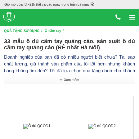
Giờ mở cửa: 8h-21h (tất cả các ngày trong tuần,cả ngày lễ)
QUÀ TẶNG SỬ DỤNG
Ô cầm tay
33 mẫu ô dù cầm tay quảng cáo, sản xuất ô dù
cầm tay quảng cáo (RẺ nhất Hà Nội)
Doanh nghiệp của bạn đã có nhiều người biết chưa? Tại sao
chất lượng, giá thành sản phẩm của tôi tốt hơn nhưng khách
hàng không tìm đến? Tôi đã lựa chọn quà tặng dành cho khách
hàng của tôi đúng chưa mặc dù chi phí quà tặng là không nhỏ?
Xem thêm
…. Đây là những câu hỏi mà nhiều doanh nghiệp đang mắc phải.
Dưới đây là những lý do tại sao bạn nên chọn sảm phẩm ô dù
cầm tay để làm quà tặng cho khách hàng của bạn để quảng bá
thương hiệu.
Xã hội đa dạng hình thức truyền thông như hiện nay đã làm cho
việc truyền thông thương hiệu của các doanh nghiệp có điều
kiện thuận lợi để phát triển. Trước sự cạnh tranh của các doanh
nghiệp thì truyền thông thương hiệu là phần rất quan trọng cho