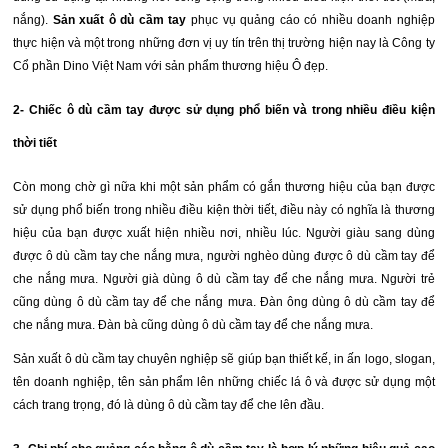
nắng).
Sản xuất ô dù cầm tay
phục vụ quảng cáo có nhiều doanh nghiệp
thực hiện và một trong những đơn vị uy tín trên thị trường hiện nay là Công ty
Cổ phần Dino Việt Nam với sản phẩm thương hiệu
Ô đẹp.
2- Chiếc ô dù cầm tay được sử dụng phổ biến và trong nhiều điều kiện
thời tiết
Còn mong chờ gì nữa khi một sản phẩm có gắn thương hiệu của bạn được
sử dụng phổ biến trong nhiều điều kiện thời tiết, điều này có nghĩa là thương
hiệu của bạn được xuất hiện nhiều nơi, nhiều lúc. Người giàu sang dùng
được
ô dù cầm tay
che nắng mưa, người nghèo dùng được
ô dù cầm tay
để
che nắng mưa. Người già dùng ô dù cầm tay để che nắng mưa. Người trẻ
cũng dùng ô dù cầm tay để che nắng mưa. Đàn ông dùng
ô dù cầm tay
để
che nắng mưa. Đàn bà cũng dùng
ô dù cầm tay
để che nắng mưa.
Sản xuất ô dù cầm tay chuyên nghiệp
sẽ giúp bạn thiết kế, in ấn logo, slogan,
tên doanh nghiệp, tên sản phẩm lên những chiếc lá ô và được sử dụng một
cách trang trọng, đó là dùng ô dù cầm tay để che lên đầu.