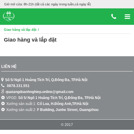
Giờ mở cửa: 8h-21h (tất cả các ngày trong tuần,cả ngày lễ)
Giao hàng và lắp đặt
Giao hàng và lắp đặt
LIÊN HỆ
Số 5/ Ngõ 1 Hoàng Tích Trí, Q.Đống Đa, TP.Hà Nội
0878.331.551
quatangdoanhnghiep.online@gmail.com
VPGD:
Số 5/ Ngõ 1 Hoàng Tích Trí, Q.Đống Đa, TP.Hà Nội
Xưởng sản xuất 1:
Cổ Loa, H.Đông Anh,TP.Hà Nội
Xưởng sản xuất 2:
F Building, Junhe Street, Guangzhou
© 2017