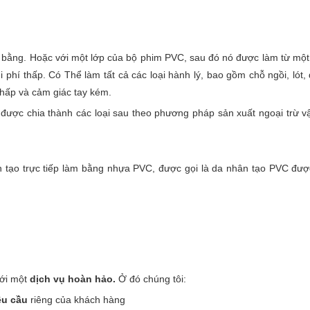
àm bằng. Hoặc với một lớp của bộ phim PVC, sau đó nó được làm từ mộ
phí thấp. Có Thể làm tất cả các loại hành lý, bao gồm chỗ ngồi, lót, 
thấp và cảm giác tay kém.
ể được chia thành các loại sau theo phương pháp sản xuất ngoại trừ vậ
 tạo trực tiếp làm bằng nhựa PVC, được gọi là da nhân tạo PVC đượ
ới một
dịch vụ hoàn hảo.
Ở đó chúng tôi:
êu cầu
riêng của khách hàng