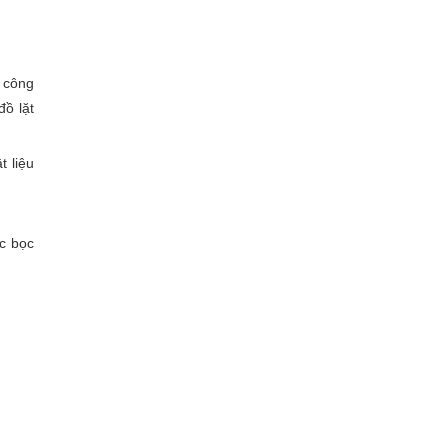
t công
đồ lặt
t liệu
c bọc