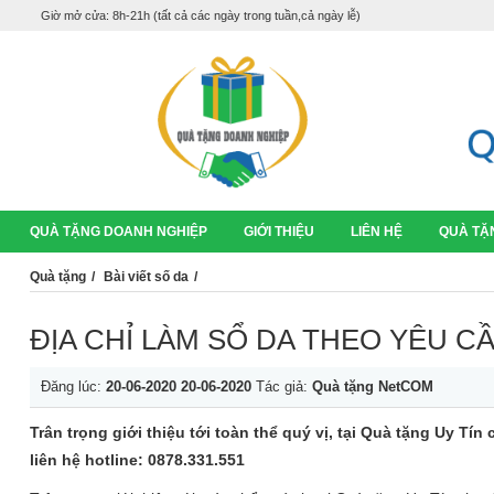
Giờ mở cửa: 8h-21h (tất cả các ngày trong tuần,cả ngày lễ)
QUÀ TẶNG DOANH NGHIỆP
GIỚI THIỆU
LIÊN HỆ
QUÀ TẶ
Quà tặng
Bài viết số da
ĐỊA CHỈ LÀM SỔ DA THEO YÊU CẦ
Đăng lúc:
20-06-2020
20-06-2020
Tác giả:
Quà tặng NetCOM
Trân trọng giới thiệu tới toàn thể quý vị, tại Quà tặng Uy T
liên hệ hotline: 0878.331.551