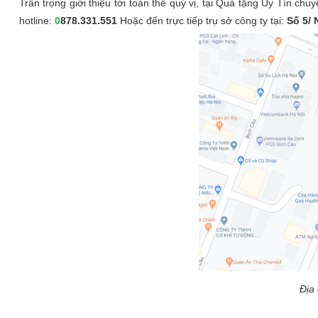
Trân trọng giới thiệu tới toàn thể quý vị, tại Quà tặng Uy Tín ch
hotline:
0
878.331.551
Hoặc đến trực tiếp trụ sở công ty tại:
Số 5/ 
Địa 