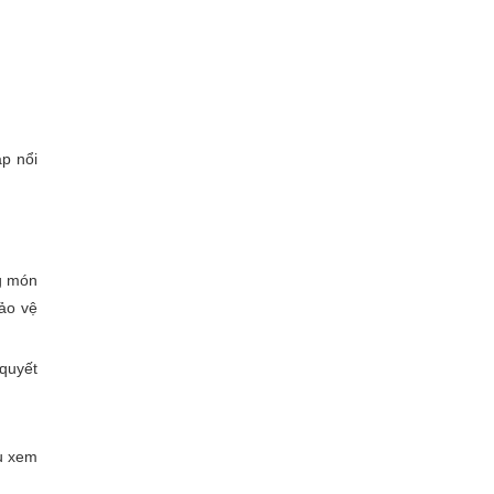
p nổi
g món
bảo vệ
 quyết
ểu xem