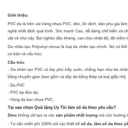
Giới thiệu:
PVC da là trên vải tráng nhựa PVC, dẻo, ổn định, dán phụ gia l
nghệ nhất định quá trình. Sức mạnh Cao, dễ dàng chế biến và chi 
vặt và như vậy. But nghèo dầu kháng, cao chịu nhiệt độ, độ mềm 
Da nhân tạo Polyvinyl clorua là loại da nhân tạo chính. Nó có th
cơ bản và cấu trúc:
Cấu trúc
:
- Da nhân tạo PVC có lớp phủ trầy xước, chẳng hạn như da nhân
bằng chuyển giao (bao gồm cả dây da bằng thép và loại giấy rời)
- Da PVC
- PVC ép đùn da;
- Vòng da bọc nhựa PVC.
Tại sao chọn Quà tặng Uy Tín làm sổ da theo yêu cầu?
Dino
không chỉ tạo ra các
sản phẩm chất lượng
mà còn hướng t
- Tư vấn miến phí 100% với các thiết kế
sổ da
,
làm sổ da theo y