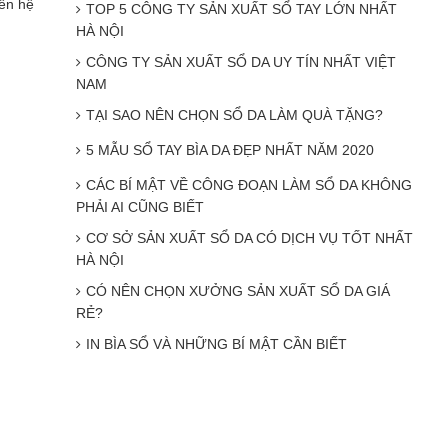
ên hệ
TOP 5 CÔNG TY SẢN XUẤT SỔ TAY LỚN NHẤT
HÀ NỘI
CÔNG TY SẢN XUẤT SỔ DA UY TÍN NHẤT VIỆT
NAM
TẠI SAO NÊN CHỌN SỔ DA LÀM QUÀ TẶNG?
5 MẪU SỔ TAY BÌA DA ĐẸP NHẤT NĂM 2020
CÁC BÍ MẬT VỀ CÔNG ĐOẠN LÀM SỔ DA KHÔNG
PHẢI AI CŨNG BIẾT
CƠ SỞ SẢN XUẤT SỔ DA CÓ DỊCH VỤ TỐT NHẤT
HÀ NỘI
CÓ NÊN CHỌN XƯỞNG SẢN XUẤT SỔ DA GIÁ
RẺ?
IN BÌA SỔ VÀ NHỮNG BÍ MẬT CẦN BIẾT