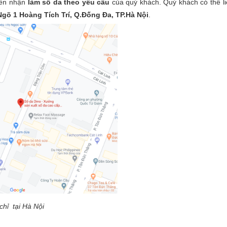
uyên nhận
làm sổ da theo yêu cầu
của quý khách. Quý khách có thể li
Ngõ 1 Hoàng Tích Trí, Q.Đống Đa, TP.Hà Nội
.
chỉ tại Hà Nội