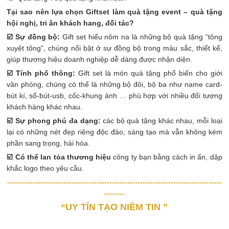
Tại sao nên lựa chọn
Giftset
làm
quà tặng event – quà tặng
hội nghị
, tri ân khách hang, đối tác?
☑️
Sự đồng bộ:
Gift set hiểu nôm na là những bộ quà tặng “tông
xuyệt tông”, chúng nổi bật ở sự đồng bộ trong màu sắc, thiết kế,
giúp thương hiệu doanh nghiệp dễ dàng được nhận diện.
☑️
Tính phổ thông:
Gift set là món quà tặng phổ biến cho giới
văn phòng, chúng có thể là những bộ đôi, bộ ba như name card-
bút kí, sổ-bút-usb, cốc-khung ảnh … phù hợp với nhiều đối tượng
khách hàng khác nhau.
☑️
Sự phong phú đa dạng:
các bộ quà tặng khác nhau, mỗi loại
lại có những nét đẹp riêng độc đáo, sáng tạo mà vẫn không kém
phần sang trọng, hài hòa.
☑️
Có thể lan tỏa thương hiệu
công ty bạn bằng cách in ấn, dập
khắc logo
theo yêu cầu.
------------------------------------------------------------------------------------
--------
“UY TÍN TẠO NIỀM TIN ”