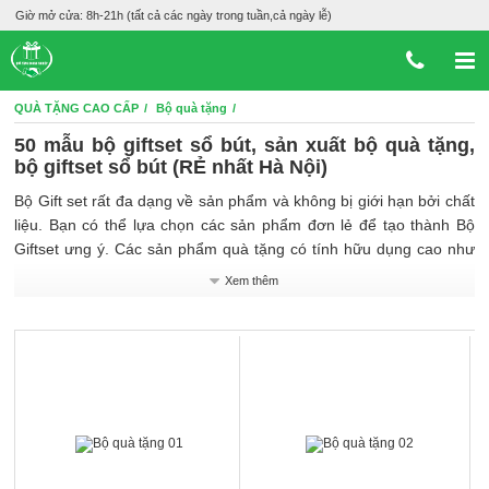
Giờ mở cửa: 8h-21h (tất cả các ngày trong tuần,cả ngày lễ)
QUÀ TẶNG CAO CẤP
Bộ quà tặng
50 mẫu bộ giftset sổ bút, sản xuất bộ quà tặng,
bộ giftset sổ bút (RẺ nhất Hà Nội)
Bộ Gift set rất đa dạng về sản phẩm và không bị giới hạn bởi chất
liệu. Bạn có thể lựa chọn các sản phẩm đơn lẻ để tạo thành Bộ
Giftset ưng ý. Các sản phẩm quà tặng có tính hữu dụng cao như
bút bi, bút kim tinh, bút mực, ví, sổ khóa, móc chìa khóa, bộ cắm
Xem thêm
bút…với thiết kế đơn giản, gọn nhẹ cho người sử dụng và để gọn
gàng trên bàn làm việc.
Là bộ quà tặng bao gồm nhiều sản phẩm có ý nghĩa liên quan
đến nhau kết hợp lại. Chúng được đặt trong hộp thiết kế đẹp.
Thường được sử dụng làm quà tặng trong các ngày lễ hoặc các
sự kiện đặc biệt.