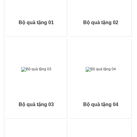
Bộ quà tặng thường bao gồm 1 quyển sổ, 1 USB và 1 bút bi cao
cấp. Tất cả đều hàng chất lượng cao. Đồng thời, có thể in logo
thương hiệu, cơ quan lên để tăng thêm ý nghĩa cho món quà.
Bộ quà tặng 01
Bộ quà tặng 02
Chúng tôi tự hào cung cấp đến quý khách nhưng set quà tặng
đẹp, giá rẻ nhưng chất lượng luôn đảm bảo, tốt nhất. Mời quý
khách liên hệ trực tiếp để báo giá sản phẩm.
Giftset Sổ da cao cấp sẽ là món quà sang trọng và ý nghĩa dành
cho đối tác, khách hàng trong các sự kiện trọng đại của mỗi
doanh nghiệp.
Bộ quà tặng 03
Bộ quà tặng 04