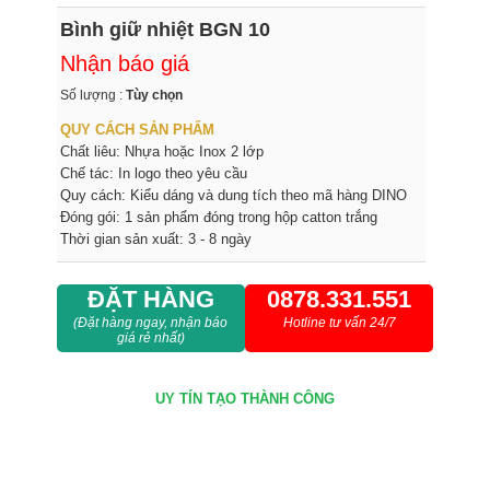
Bình giữ nhiệt BGN 10
Nhận báo giá
Số lượng :
Tùy chọn
QUY CÁCH SẢN PHẨM
Chất liêu: Nhựa hoặc Inox 2 lớp
Chế tác: In logo theo yêu cầu
Quy cách: Kiểu dáng và dung tích theo mã hàng DINO
Đóng gói: 1 sản phẩm đóng trong hộp catton trắng
Thời gian sản xuất: 3 - 8 ngày
ĐẶT HÀNG
0878.331.551
(Đặt hàng ngay, nhận báo
Hotline tư vấn 24/7
giá rẻ nhất)
UY TÍN
TẠO THÀNH CÔNG