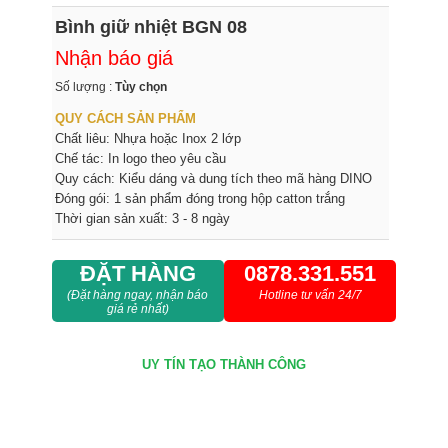
Bình giữ nhiệt BGN 08
Nhận báo giá
Số lượng :
Tùy chọn
QUY CÁCH SẢN PHẨM
Chất liêu: Nhựa hoặc Inox 2 lớp
Chế tác: In logo theo yêu cầu
Quy cách: Kiểu dáng và dung tích theo mã hàng DINO
Đóng gói: 1 sản phẩm đóng trong hộp catton trắng
Thời gian sản xuất: 3 - 8 ngày
ĐẶT HÀNG
0878.331.551
(Đặt hàng ngay, nhận báo
Hotline tư vấn 24/7
giá rẻ nhất)
UY TÍN
TẠO THÀNH CÔNG