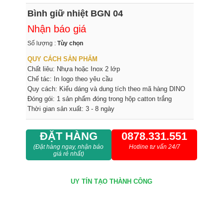
Bình giữ nhiệt BGN 04
Nhận báo giá
Số lượng :
Tùy chọn
QUY CÁCH SẢN PHẨM
Chất liêu: Nhựa hoặc Inox 2 lớp
Chế tác: In logo theo yêu cầu
Quy cách: Kiểu dáng và dung tích theo mã hàng DINO
Đóng gói: 1 sản phẩm đóng trong hộp catton trắng
Thời gian sản xuất: 3 - 8 ngày
ĐẶT HÀNG
0878.331.551
(Đặt hàng ngay, nhận báo
Hotline tư vấn 24/7
giá rẻ nhất)
UY TÍN
TẠO THÀNH CÔNG