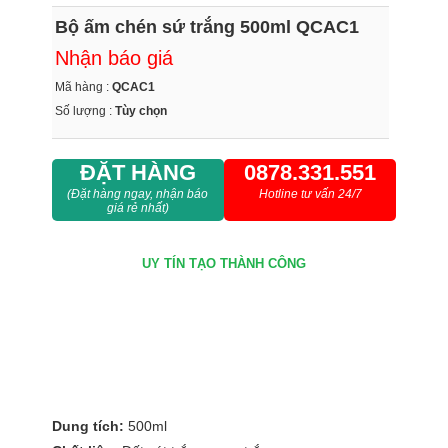
Bộ ấm chén sứ trắng 500ml QCAC1
Nhận báo giá
Mã hàng :
QCAC1
Số lượng :
Tùy chọn
ĐẶT HÀNG
0878.331.551
(Đặt hàng ngay, nhận báo
Hotline tư vấn 24/7
giá rẻ nhất)
UY TÍN
TẠO THÀNH CÔNG
Dung tích:
500ml