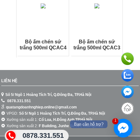
Bộ ấm chén sứ
Bộ ấm chén sứ
trắng 500ml QCAC4
trắng 500ml QCAC3
LIÊN HỆ
Số 5/ Ngõ 1 Hoàng Tích Trí, Q.Đống Đa, TP.Hà Nội
0878.331.551
quatangdoanhnghiep.online@gmail.com
VPGD:
Số 5/ Ngõ 1 Hoàng Tích Trí, Q.Đống Đa, TP.Hà Nội
Xưởng sản xuất 1:
Cổ Loa, H.Đông Anh,TP.Hà Nội
1
Bạn cần hỗ trợ?
Xưởng sản xuất 2:
F Building, Junhe Street, Guangzhou
0878.331.551